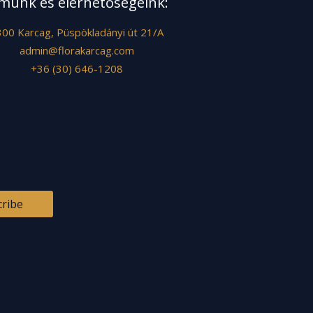
münk és elérhetőségeink:
00 Karcag, Püspökladányi út 21/A
admin@florakarcag.com
+36 (30) 646-1208
cribe