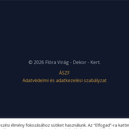
© 2026 Flóra Virág - Dekor - Kert.
ÁSZF
Adatvédelmi és adatkezelési szabályzat
gészési élmény fokozásához sütiket használunk. Az “Elfogad”-ra katti