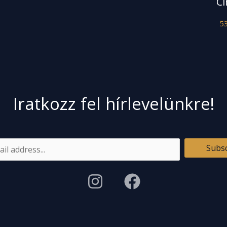
Cí
53
Iratkozz fel hírlevelünkre!
Subs