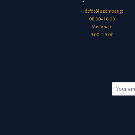
Hétfőtől szombatig:
08:00–18:00
Vasárnap:
9:00–15:00
E
m
a
i
l
*