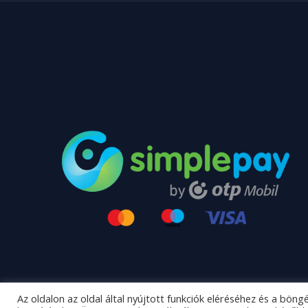
Az oldalon az oldal által nyújtott funkciók eléréséhez és a bön