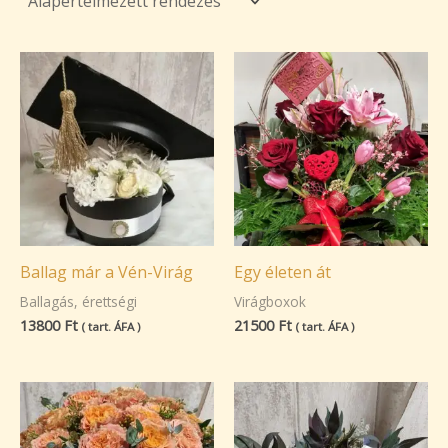
Ballag már a Vén-Virág
Egy életen át
Ballagás, érettségi
Virágboxok
13800
Ft
21500
Ft
( tart. ÁFA )
( tart. ÁFA )