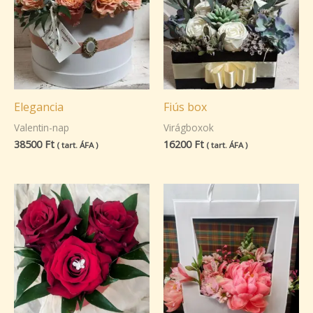
Elegancia
Fiús box
Valentin-nap
Virágboxok
38500
Ft
16200
Ft
( tart. ÁFA )
( tart. ÁFA )