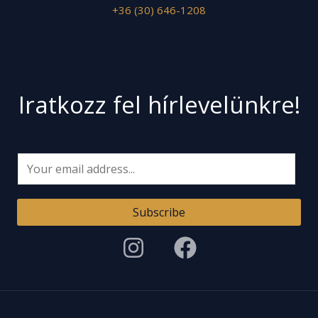
+36 (30) 646-1208
Iratkozz fel hírlevelünkre!
E
m
a
Subscribe
i
l
*