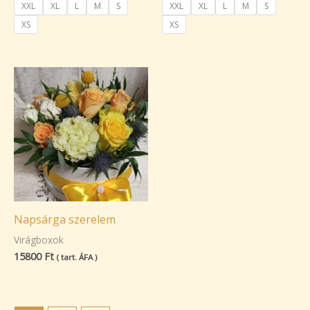
XXL
XL
L
M
S
XXL
XL
L
M
S
XS
XS
Napsárga szerelem
Virágboxok
15800
Ft
( tart. ÁFA )