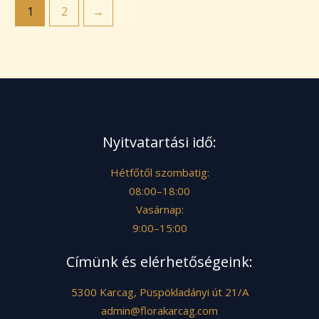
1
2
→
Nyitvatartási idő:
Hétfőtől szombatig:
08:00–18:00
Vasárnap:
9:00–15:00
Címünk és elérhetőségeink:
5300 Karcag, Püspökladányi út 21/A
admin@florakarcag.com