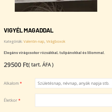
VIGYÉL MAGADDAL
Kategóriák:
Valentin-nap
,
Virágboxok
Elegáns virágcsokor rózsákkal, tulipánokkal és liliommal.
29500
Ft
( tart. ÁFA )
Vigyél
Alkalom
*
magaddal
mennyiség
Életkor
*