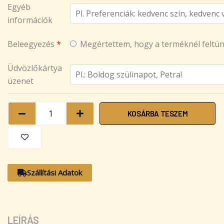
Egyéb
információk
Beleegyezés
*
Megértettem, hogy a terméknél feltünte
Üdvözlőkártya
üzenet
KOSÁRBA TESZEM
Szállítási Adatok
LEÍRÁS