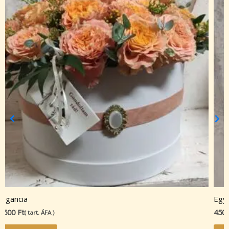
legancia
Egy
8500
Ft
450
( tart. ÁFA )