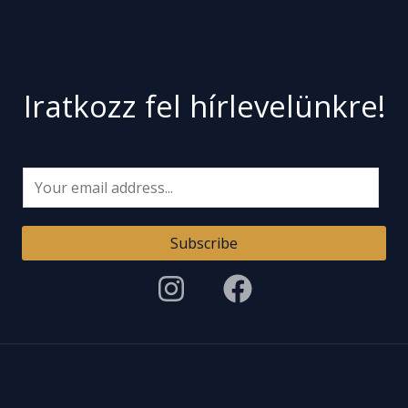
Iratkozz fel hírlevelünkre!
E
m
a
Subscribe
i
l
*