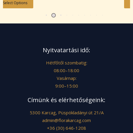
Select Options
S
Nyitvatartási idő:
Hétfőtől szombatig:
08:00–18:00
Vasárnap:
9:00–15:00
Címünk és elérhetőségeink:
5300 Karcag, Püspökladányi út 21/A
admin@florakarcag.com
+36 (30) 646-1208