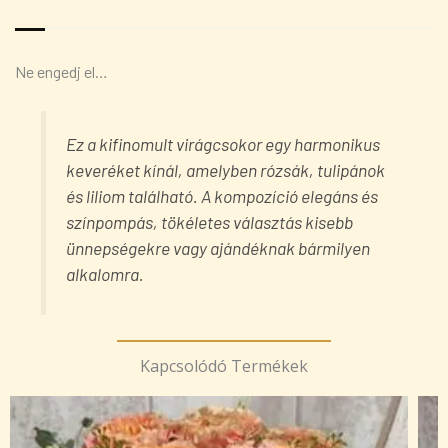
Ne engedj el…
Ez a kifinomult virágcsokor egy harmonikus
keveréket kínál, amelyben rózsák, tulipánok
és liliom található. A kompozíció elegáns és
színpompás, tökéletes választás kisebb
ünnepségekre vagy ajándéknak bármilyen
alkalomra.
Kapcsolódó Termékek